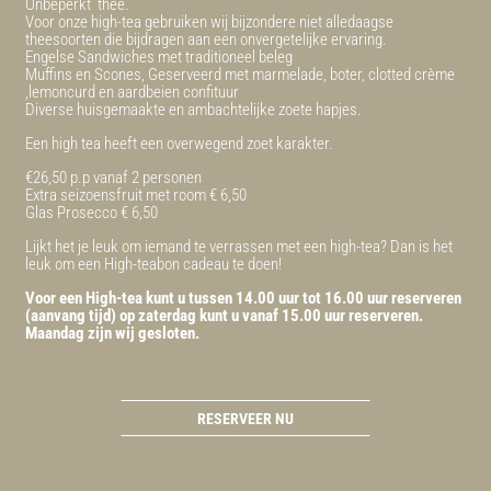
Onbeperkt thee.
Voor onze high-tea gebruiken wij bijzondere niet alledaagse
theesoorten die bijdragen aan een onvergetelijke ervaring.
Engelse Sandwiches met traditioneel beleg
Muffins en Scones, Geserveerd met marmelade, boter, clotted crème
,lemoncurd en aardbeien confituur
Diverse huisgemaakte en ambachtelijke zoete hapjes.
Een high tea heeft een overwegend zoet karakter.
€26,50 p.p vanaf 2 personen
Extra seizoensfruit met room € 6,50
Glas Prosecco € 6,50
Lijkt het je leuk om iemand te verrassen met een high-tea? Dan is het
leuk om een High-teabon cadeau te doen!
Voor een High-tea kunt u tussen 14.00 uur tot 16.00 uur reserveren
(aanvang tijd) op zaterdag kunt u vanaf 15.00 uur reserveren.
Maandag zijn wij gesloten.
RESERVEER NU