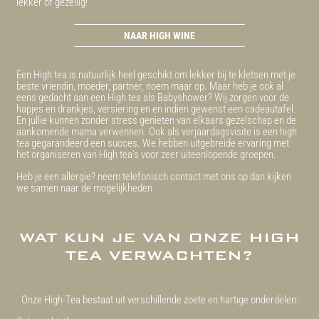
lekker of gezellig!
NAAR HIGH WINE
Een High tea is natuurlijk heel geschikt om lekker bij te kletsen met je
beste vriendin, moeder, partner, noem maar op. Maar heb je ook al
eens gedacht aan een High tea als Babyshower? Wij zorgen voor de
hapjes en drankjes, versiering en en indien gewenst een cadeautafel.
En jullie kunnen zonder stress genieten van elkaars gezelschap en de
aankomende mama verwennen. Ook als verjaardagsvisite is een high
tea gegarandeerd een succes. We hebben uitgebreide ervaring met
het organiseren van High tea’s voor zeer uiteenlopende groepen.
Heb je een allergie? neem telefonisch contact met ons op dan kijken
we samen naar de mogelijkheden
WAT KUN JE VAN ONZE HIGH
TEA VERWACHTEN?
Onze High-Tea bestaat uit verschillende zoete en hartige onderdelen: