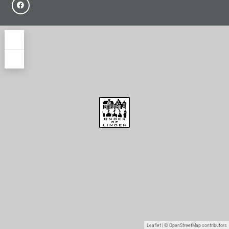
+
−
Leaflet
| ©
OpenStreetMap
contributors