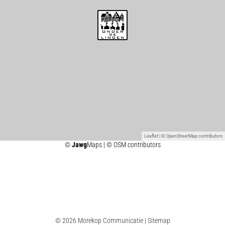
Leaflet
| ©
OpenStreetMap
contributors
©
Jawg
Maps
|
© OSM contributors
©
2026
Morekop Communicatie
|
Sitemap